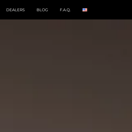
DEALERS
BLOG
F.A.Q.